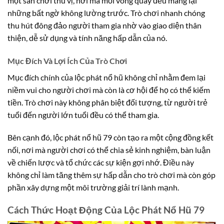
một sân chơi thú vị, nơi mà mỗi vòng quay đều mang lại
những bất ngờ không lường trước. Trò chơi nhanh chóng
thu hút đông đảo người tham gia nhờ vào giao diện thân
thiện, dễ sử dụng và tính năng hấp dẫn của nó.
Mục Đích Và Lợi Ích Của Trò Chơi
Mục đích chính của lộc phát nổ hũ không chỉ nhằm đem lại
niềm vui cho người chơi mà còn là cơ hội để họ có thể kiếm
tiền. Trò chơi này không phân biệt đối tượng, từ người trẻ
tuổi đến người lớn tuổi đều có thể tham gia.
Bên cạnh đó, lộc phát nổ hũ 79 còn tạo ra một cộng đồng kết
nối, nơi mà người chơi có thể chia sẻ kinh nghiệm, bàn luận
về chiến lược và tổ chức các sự kiện gợi nhớ. Điều này
không chỉ làm tăng thêm sự hấp dẫn cho trò chơi mà còn góp
phần xây dựng một môi trường giải trí lành mạnh.
Cách Thức Hoạt Động Của Lộc Phát Nổ Hũ 79