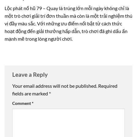
Lộc phát nổ hũ 79 – Quay là trúng lớn mỗi ngày không chỉ là
một trò chơi giải trí đơn thuần mà còn là một trải nghiệm thú
vị đầy màu sắc. Với những ưu điểm nổi bật từ cách thức
hoạt động đến giải thưởng hấp dẫn, trò chơi đã ghi dấu ấn
mạnh mẽ trong lòng người chơi.
Leave a Reply
Your email address will not be published.
Required
fields are marked
*
Comment
*