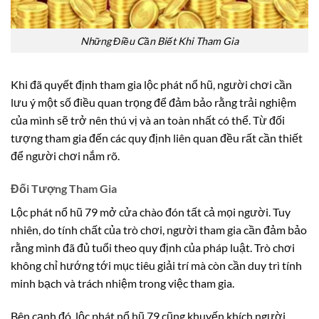
Những Điều Cần Biết Khi Tham Gia
Khi đã quyết định tham gia lộc phát nổ hũ, người chơi cần
lưu ý một số điều quan trọng để đảm bảo rằng trải nghiệm
của mình sẽ trở nên thú vị và an toàn nhất có thể. Từ đối
tượng tham gia đến các quy định liên quan đều rất cần thiết
để người chơi nắm rõ.
Đối Tượng Tham Gia
Lộc phát nổ hũ 79 mở cửa chào đón tất cả mọi người. Tuy
nhiên, do tính chất của trò chơi, người tham gia cần đảm bảo
rằng mình đã đủ tuổi theo quy định của pháp luật. Trò chơi
không chỉ hướng tới mục tiêu giải trí mà còn cần duy trì tính
minh bạch và trách nhiệm trong việc tham gia.
Bên cạnh đó, lộc phát nổ hũ 79 cũng khuyến khích người