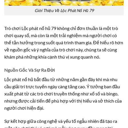
Giới Thiệu Về Lộc Phát Nổ Hũ 79
Trò chơi Lộc phát nổ hũ 79 không chỉ đơn thuần là một trò
chơi quay số, mà còn là một trải nghiệm mà người chơi có
thể tận hưởng trong suốt quá trình tham gia. Để hiểu rõ hơn
về nguồn gốc và ý nghĩa của trò chơi này, chúng ta sẽ cùng
khám phá những khía cạnh thú vị xung quanh nó.
Nguồn Gốc Và Sự Ra Đời
Lộc phát nổ hũ bắt đầu từ những năm gần đây khi mà nhu
cầu giải trí trực tuyến ngày càng tăng cao. Ý tưởng ban đầu
xuất phát từ các trò chơi truyền thống như xổ số và bingo,
nhưng được cải tiến để phù hợp với thị hiếu và sở thích của
người chơi hiện đại.
Sự kết hợp giữa công nghệ và yếu tố ngẫu nhiên đã tạo ra