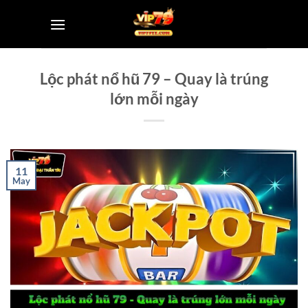
Skip
to
content
Lộc phát nổ hũ 79 – Quay là trúng
lớn mỗi ngày
11
May