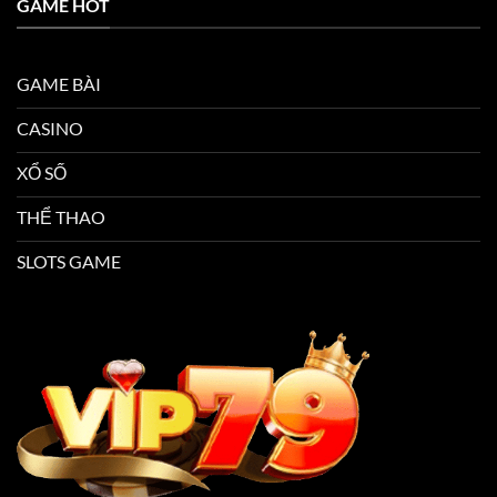
GAME HOT
GAME BÀI
CASINO
XỔ SỐ
THỂ THAO
SLOTS GAME