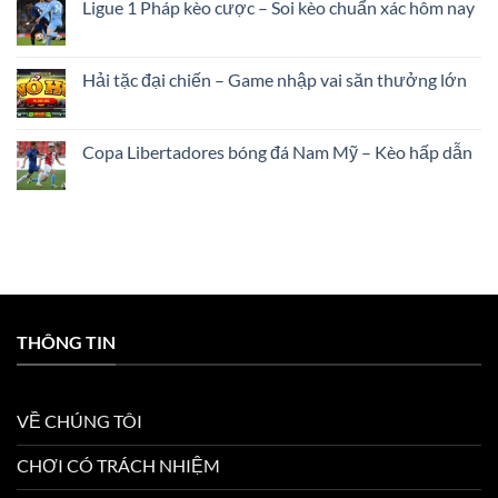
Ligue 1 Pháp kèo cược – Soi kèo chuẩn xác hôm nay
Hải tặc đại chiến – Game nhập vai săn thưởng lớn
Copa Libertadores bóng đá Nam Mỹ – Kèo hấp dẫn
THÔNG TIN
VỀ CHÚNG TÔI
CHƠI CÓ TRÁCH NHIỆM