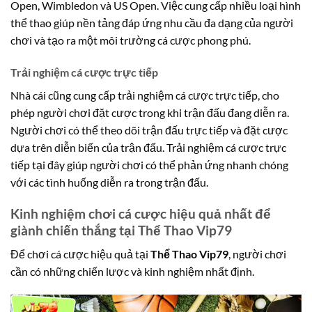
Open, Wimbledon và US Open. Việc cung cấp nhiều loại hình
thể thao giúp nền tảng đáp ứng nhu cầu đa dạng của người
chơi và tạo ra một môi trường cá cược phong phú.
Trải nghiệm cá cược trực tiếp
Nhà cái cũng cung cấp trải nghiệm cá cược trực tiếp, cho
phép người chơi đặt cược trong khi trận đấu đang diễn ra.
Người chơi có thể theo dõi trận đấu trực tiếp và đặt cược
dựa trên diễn biến của trận đấu. Trải nghiệm cá cược trực
tiếp tại đây giúp người chơi có thể phản ứng nhanh chóng
với các tình huống diễn ra trong trận đấu.
Kinh nghiệm chơi cá cược hiệu quả nhất để
giành chiến thắng tại Thể Thao Vip79
Để chơi cá cược hiệu quả tại
Thể Thao Vip79
, người chơi
cần có những chiến lược và kinh nghiệm nhất định.