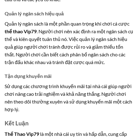
Quản lý ngân sách hiệu quả
Quản lý ngân sách là một phần quan trọng khi chơi cá cược
thể thao Vip79
.
Người chơi nên xác định ra một ngân sách cụ
thể và kiên quyết tuân thủ nó.
Việc quản lý ngân sách hiệu
quả giúp người chơi tránh được rủi ro và giảm thiểu tổn
thất. Người chơi cần biết cách phân bổ ngân sách cho các
trận đấu khác nhau và tránh đặt cược quá mức.
Tận dụng khuyến mãi
Sử dụng các chương trình khuyến mãi tại
nhà cái
giúp người
chơi nâng cao trải nghiệm và khả năng thắng. Người chơi
nên theo dõi thường xuyên và sử dụng khuyến mãi một cách
hợp lý.
Kết Luận
Thể Thao Vip79
là một nhà cái uy tín và hấp dẫn, cung cấp