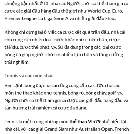
chuộng bậc nhất ở tại nhà cái.
Người chơi có thể tham gia cá
cược các giải đấu hàng đầu thế giới như World Cup, Euro,
Premier League, La Liga, Serie A và nhiều giải đấu khác.
Không chỉ dừng lại ở việc cá cược kết quả trận đấu, nhà cái
còn cung cấp nhiều loại cược khác như cược chấp, cược
tài/xỉu, cược thẻ phạt, v.v. Sự đa dạng trong các loại cược
bóng đá giúp người chơi có nhiều lựa chọn và tăng cường
trải nghiệm.
Tennis và các môn khác
Bên cạnh bóng đá, nhà cái cũng cung cấp cá cược cho các
môn thể thao khác như tennis, bóng rổ, bóng chày, golf, v.v.
Người chơi có thể tham gia cá cược các giải đấu hàng đầu và
tận hưởng trải nghiệm cá cược đa dạng.
Tennis là một trong những môn
thể thao Vip79
phổ biến tại
nhà cái, với các giải Grand Slam như Australian Open, French