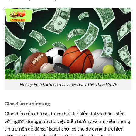
Những lợi ích khi chơi cá cược ở tại Thể Thao Vip79
Giao diện dễ sử dụng
Giao diện của nhà cái được thiết kế hiện đại và thân thiện
với người dùng, giúp cho việc điều hướng và tìm kiếm thông
tin trở nên dễ dàng.
Người chơi có thể dễ dàng thực hiện