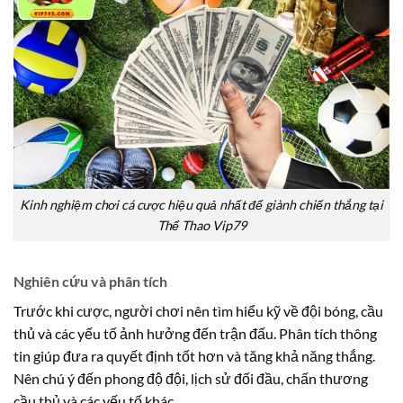
Kinh nghiệm chơi cá cược hiệu quả nhất để giành chiến thắng tại
Thể Thao Vip79
Nghiên cứu và phân tích
Trước khi cược, người chơi nên tìm hiểu kỹ về đội bóng, cầu
thủ và các yếu tố ảnh hưởng đến trận đấu. Phân tích thông
tin giúp đưa ra quyết định tốt hơn và tăng khả năng thắng.
Nên chú ý đến phong độ đội, lịch sử đối đầu, chấn thương
cầu thủ và các yếu tố khác.