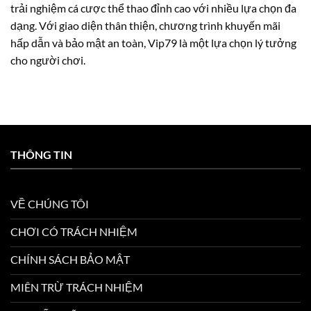
trải nghiệm cá cược thể thao đỉnh cao với nhiều lựa chọn đa
dạng. Với giao diện thân thiện, chương trình khuyến mãi
hấp dẫn và bảo mật an toàn, Vip79 là một lựa chọn lý tưởng
cho người chơi.
THÔNG TIN
VỀ CHÚNG TÔI
CHƠI CÓ TRÁCH NHIỆM
CHÍNH SÁCH BẢO MẬT
MIÊN TRỪ TRÁCH NHIỆM