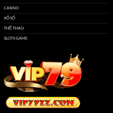
CASINO
XỔ SỐ
THỂ THAO
SLOTS GAME