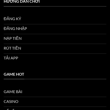
HƯỚNG DẪN CHƠI
ĐĂNG KÝ
ĐĂNG NHẬP
NẠP TIỀN
RÚT TIỀN
TẢI APP
GAME HOT
GAME BÀI
CASINO