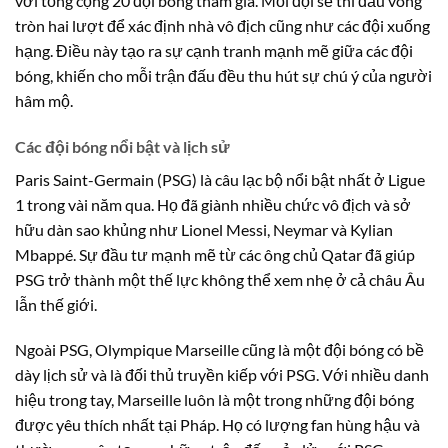
với tổng cộng 20 đội bóng tham gia. Mỗi đội sẽ thi đấu vòng
tròn hai lượt để xác định nhà vô địch cũng như các đội xuống
hạng. Điều này tạo ra sự cạnh tranh mạnh mẽ giữa các đội
bóng, khiến cho mỗi trận đấu đều thu hút sự chú ý của người
hâm mộ.
Các đội bóng nổi bật và lịch sử
Paris Saint-Germain (PSG) là câu lạc bộ nổi bật nhất ở Ligue
1 trong vài năm qua. Họ đã giành nhiều chức vô địch và sở
hữu dàn sao khủng như Lionel Messi, Neymar và Kylian
Mbappé. Sự đầu tư mạnh mẽ từ các ông chủ Qatar đã giúp
PSG trở thành một thế lực không thể xem nhẹ ở cả châu Âu
lẫn thế giới.
Ngoài PSG, Olympique Marseille cũng là một đội bóng có bề
dày lịch sử và là đối thủ truyền kiếp với PSG. Với nhiều danh
hiệu trong tay, Marseille luôn là một trong những đội bóng
được yêu thích nhất tại Pháp. Họ có lượng fan hùng hậu và