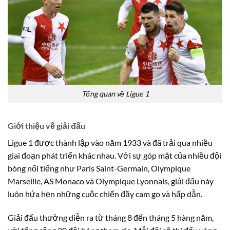
Tổng quan về Ligue 1
Giới thiệu về giải đấu
Ligue 1 được thành lập vào năm 1933 và đã trải qua nhiều
giai đoạn phát triển khác nhau. Với sự góp mặt của nhiều đội
bóng nổi tiếng như Paris Saint-Germain, Olympique
Marseille, AS Monaco và Olympique Lyonnais, giải đấu này
luôn hứa hẹn những cuộc chiến đầy cam go và hấp dẫn.
Giải đấu thường diễn ra từ tháng 8 đến tháng 5 hàng năm,