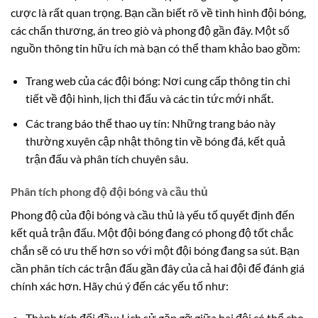
cược là rất quan trọng. Bạn cần biết rõ về tình hình đội bóng,
các chấn thương, án treo giò và phong độ gần đây. Một số
nguồn thông tin hữu ích mà bạn có thể tham khảo bao gồm:
Trang web của các đội bóng: Nơi cung cấp thông tin chi
tiết về đội hình, lịch thi đấu và các tin tức mới nhất.
Các trang báo thể thao uy tín: Những trang báo này
thường xuyên cập nhật thông tin về bóng đá, kết quả
trận đấu và phân tích chuyên sâu.
Phân tích phong độ đội bóng và cầu thủ
Phong độ của đội bóng và cầu thủ là yếu tố quyết định đến
kết quả trận đấu. Một đội bóng đang có phong độ tốt chắc
chắn sẽ có ưu thế hơn so với một đội bóng đang sa sút. Bạn
cần phân tích các trận đấu gần đây của cả hai đội để đánh giá
chính xác hơn. Hãy chú ý đến các yếu tố như:
Thành tích đối đầu: Lịch sử gặp gỡ giữa hai đội có thể cho