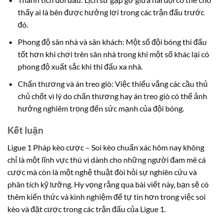
thấy ai là bên được hưởng lợi trong các trận đấu trước
đó.
Phong độ sân nhà và sân khách: Một số đội bóng thi đấu
tốt hơn khi chơi trên sân nhà trong khi một số khác lại có
phong độ xuất sắc khi thi đấu xa nhà.
Chấn thương và án treo giò: Việc thiếu vắng các cầu thủ
chủ chốt vì lý do chấn thương hay án treo giò có thể ảnh
hưởng nghiêm trọng đến sức mạnh của đội bóng.
Kết luận
Ligue 1 Pháp kèo cược – Soi kèo chuẩn xác hôm nay không
chỉ là một lĩnh vực thú vị dành cho những người đam mê cá
cược mà còn là một nghệ thuật đòi hỏi sự nghiên cứu và
phân tích kỹ lưỡng. Hy vọng rằng qua bài viết này, bạn sẽ có
thêm kiến thức và kinh nghiệm để tự tin hơn trong việc soi
kèo và đặt cược trong các trận đấu của Ligue 1.