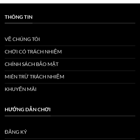
THÔNG TIN
VỀ CHÚNG TÔI
CHƠI CÓ TRÁCH NHIỆM
CHÍNH SÁCH BẢO MẬT
MIÊN TRỪ TRÁCH NHIỆM
KHUYẾN MÃI
HƯỚNG DẪN CHƠI
ĐĂNG KÝ