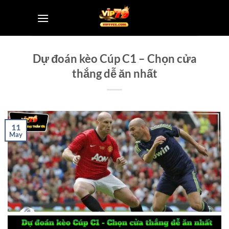
Skip
to
content
Dự đoán kèo Cúp C1 – Chọn cửa
thắng dễ ăn nhất
11
May