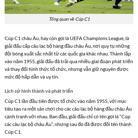
Tổng quan về Cúp C1
Cúp C1 châu Âu, hay còn gọi là UEFA Champions League, là
giải đấu cấp câu lạc bộ hàng đầu châu Âu, nơi quy tụ những
đội bóng xuất sắc nhất từ các quốc gia khác nhau. Thành lập
vào năm 1955, giải đấu đã trải qua nhiều giai đoạn phát triển
và thay đổi hình thức tổ chức, nhưng vẫn giữ nguyên được
mức độ hấp dẫn và uy tín.
Lịch sử hình thành và phát triển
Cúp C1 lần đầu tiên được tổ chức vào năm 1955, với mục
tiêu tạo ra một sân chơi cho các câu lạc bộ hàng đầu châu Âu
cạnh tranh với nhau. Ban đầu, giải đấu chỉ có tên gọi là “Cúp
các câu lạc bộ châu Âu”, nhưng sau đó đã được đổi tên thành
Cúp C1.