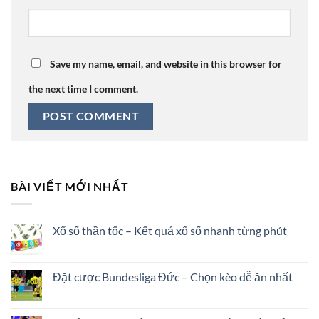
Save my name, email, and website in this browser for
the next time I comment.
BÀI VIẾT MỚI NHẤT
Xổ số thần tốc – Kết quả xổ số nhanh từng phút
Đặt cược Bundesliga Đức – Chọn kèo dễ ăn nhất