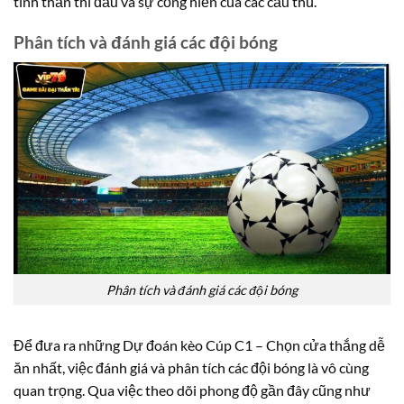
tinh thần thi đấu và sự cống hiến của các cầu thủ.
Phân tích và đánh giá các đội bóng
Phân tích và đánh giá các đội bóng
Để đưa ra những Dự đoán kèo Cúp C1 – Chọn cửa thắng dễ
ăn nhất, việc đánh giá và phân tích các đội bóng là vô cùng
quan trọng. Qua việc theo dõi phong độ gần đây cũng như