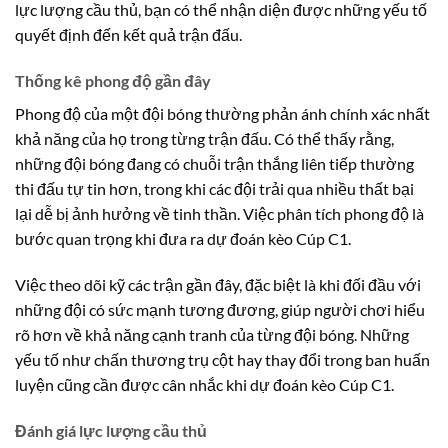
lực lượng cầu thủ, bạn có thể nhận diện được những yếu tố
quyết định đến kết quả trận đấu.
Thống kê phong độ gần đây
Phong độ của một đội bóng thường phản ánh chính xác nhất
khả năng của họ trong từng trận đấu. Có thể thấy rằng,
những đội bóng đang có chuỗi trận thắng liên tiếp thường
thi đấu tự tin hơn, trong khi các đội trải qua nhiều thất bại
lại dễ bị ảnh hưởng về tinh thần. Việc phân tích phong độ là
bước quan trọng khi đưa ra dự đoán kèo Cúp C1.
Việc theo dõi kỹ các trận gần đây, đặc biệt là khi đối đầu với
những đội có sức mạnh tương đương, giúp người chơi hiểu
rõ hơn về khả năng cạnh tranh của từng đội bóng. Những
yếu tố như chấn thương trụ cột hay thay đổi trong ban huấn
luyện cũng cần được cân nhắc khi dự đoán kèo Cúp C1.
Đánh giá lực lượng cầu thủ