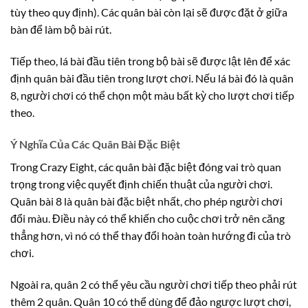
tùy theo quy định). Các quân bài còn lại sẽ được đặt ở giữa
bàn để làm bộ bài rút.
Tiếp theo, lá bài đầu tiên trong bộ bài sẽ được lật lên để xác
định quân bài đầu tiên trong lượt chơi. Nếu lá bài đó là quân
8, người chơi có thể chọn một màu bất kỳ cho lượt chơi tiếp
theo.
Ý Nghĩa Của Các Quân Bài Đặc Biệt
Trong Crazy Eight, các quân bài đặc biệt đóng vai trò quan
trọng trong việc quyết định chiến thuật của người chơi.
Quân bài 8 là quân bài đặc biệt nhất, cho phép người chơi
đổi màu. Điều này có thể khiến cho cuộc chơi trở nên căng
thẳng hơn, vì nó có thể thay đổi hoàn toàn hướng đi của trò
chơi.
Ngoài ra, quân 2 có thể yêu cầu người chơi tiếp theo phải rút
thêm 2 quân. Quân 10 có thể dùng để đảo ngược lượt chơi,