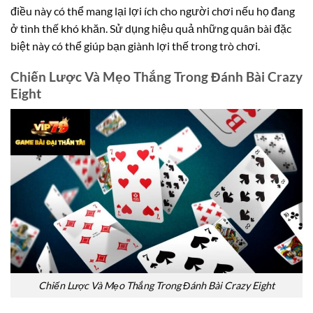
điều này có thể mang lại lợi ích cho người chơi nếu họ đang
ở tình thế khó khăn. Sử dụng hiệu quả những quân bài đặc
biệt này có thể giúp bạn giành lợi thế trong trò chơi.
Chiến Lược Và Mẹo Thắng Trong Đánh Bài Crazy
Eight
Chiến Lược Và Mẹo Thắng Trong Đánh Bài Crazy Eight