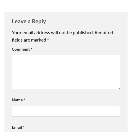
Leave a Reply
Your email address will not be published.
Required
fields are marked
*
Comment
*
Name
*
Email
*