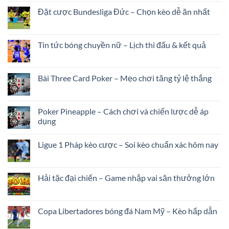
Đặt cược Bundesliga Đức – Chọn kèo dễ ăn nhất
Tin tức bóng chuyền nữ – Lịch thi đấu & kết quả
Bài Three Card Poker – Mẹo chơi tăng tỷ lệ thắng
Poker Pineapple – Cách chơi và chiến lược dễ áp
dụng
Ligue 1 Pháp kèo cược – Soi kèo chuẩn xác hôm nay
Hải tặc đại chiến – Game nhập vai săn thưởng lớn
Copa Libertadores bóng đá Nam Mỹ – Kèo hấp dẫn