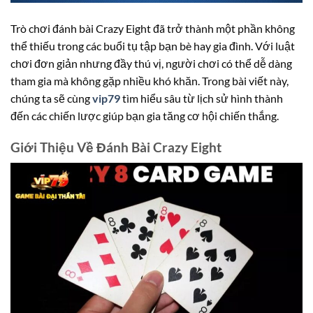
Trò chơi đánh bài Crazy Eight đã trở thành một phần không
thể thiếu trong các buổi tụ tập bạn bè hay gia đình. Với luật
chơi đơn giản nhưng đầy thú vị, người chơi có thể dễ dàng
tham gia mà không gặp nhiều khó khăn. Trong bài viết này,
chúng ta sẽ cùng
vip79
tìm hiểu sâu từ lịch sử hình thành
đến các chiến lược giúp bạn gia tăng cơ hội chiến thắng.
Giới Thiệu Về Đánh Bài Crazy Eight