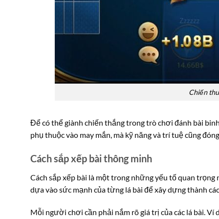
Chiến thu
Để có thể giành chiến thắng trong trò chơi đánh bài binh
phụ thuộc vào may mắn, mà kỹ năng và trí tuệ cũng đóng 
Cách sắp xếp bài thông minh
Cách sắp xếp bài là một trong những yếu tố quan trọng n
dựa vào sức mạnh của từng lá bài để xây dựng thành các
Mỗi người chơi cần phải nắm rõ giá trị của các lá bài. Ví d