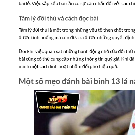
bài lẻ. Việc sắp xếp bài cần có sự cân nhắc đối với các ch
Tâm lý đối thủ và cách đọc bài
Tâm lý đối thủ là một trong những yếu tố then chốt trong 
được tình huống mà còn đưa ra được những quyết định
Đôi khi, việc quan sát những hành động nhỏ của đối thủ 
bài cũng có thể cung cấp những thông tin quý giá. Khi đ
mình một cách linh hoạt nhằm đối phó hiệu quả.
Một số mẹo đánh bài binh 13 lá n