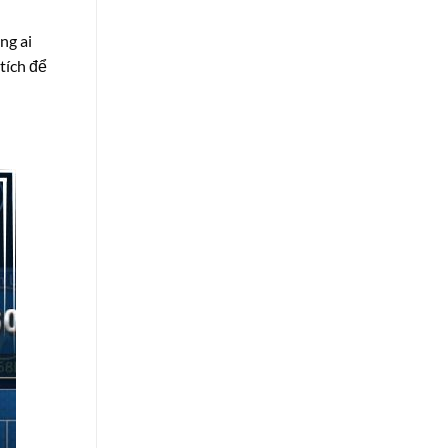
ng ai
tích để