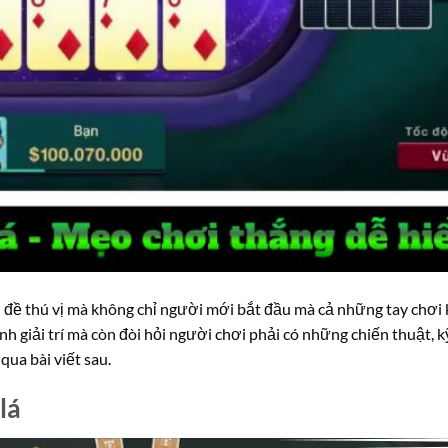
 đề thú vị mà không chỉ người mới bắt đầu mà cả những tay chơi
nh giải trí mà còn đòi hỏi người chơi phải có những chiến thuật, 
qua bài viết sau.
lá