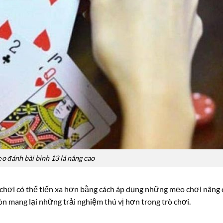
o đánh bài binh 13 lá nâng cao
 chơi có thể tiến xa hơn bằng cách áp dụng những mẹo chơi nâng 
n mang lại những trải nghiệm thú vị hơn trong trò chơi.