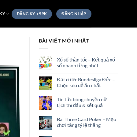
ĐĂNG KÝ +99K
ĐĂNG NHẬP
KÝ
BÀI VIẾT MỚI NHẤT
Xổ số thần tốc – Kết quả xổ
số nhanh từng phút
Đặt cược Bundesliga Đức –
Chọn kèo dễ ăn nhất
Tin tức bóng chuyền nữ –
Lịch thi đấu & kết quả
Bài Three Card Poker – Mẹo
chơi tăng tỷ lệ thắng