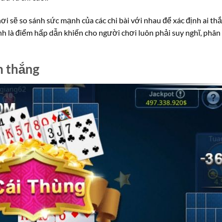
 chơi sẽ so sánh sức mạnh của các chi bài với nhau để xác định ai thắ
nh là điểm hấp dẫn khiến cho người chơi luôn phải suy nghĩ, phân 
n thắng